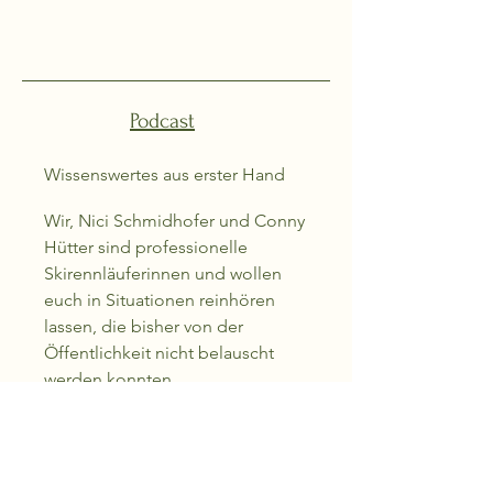
Podcast
Wissenswertes aus erster Hand
Wir, Nici Schmidhofer und Conny
Hütter sind professionelle
Skirennläuferinnen und wollen
euch in Situationen reinhören
lassen, die bisher von der
Öffentlichkeit nicht belauscht
werden konnten.
Unser
Podcast
"wos dahinter
steckt" gibt akustische Einblicke
etwa in eine
Streckenbesichtigung, in unser